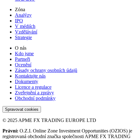
Zóna
Analýzy
IPO
V médiích
Vzdělávání
Strategie
O nás
Kdo jsme
Partneři
Ocenění
Zásady ochrany osobních údajů
Kontaktujte nás
Dokumenty
Licence a regulace
Zveřejnění a zprávy
Obchodní podmínky
Spravovat cookies
© 2025 APME FX TRADING EUROPE LTD
Právní:
O.Z.I. Online Zone Investment Opportunities (OZIOS) je
registrovaná obchodní značka společnosti APME FX TRADING