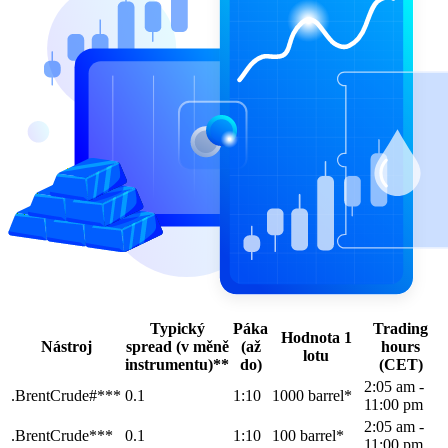
Typický
Páka
Trading
Hodnota 1
Nástroj
spread (v měně
(až
hours
lotu
instrumentu)**
do)
(CET)
2:05 am -
.BrentCrude#***
0.1
1:10
1000 barrel*
11:00 pm
2:05 am -
.BrentCrude***
0.1
1:10
100 barrel*
11:00 pm