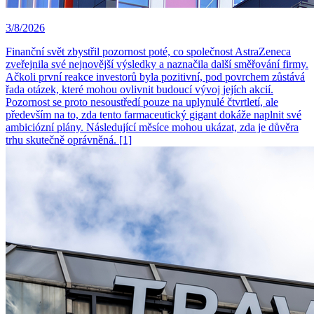
3/8/2026
Finanční svět zbystřil pozornost poté, co společnost AstraZeneca
zveřejnila své nejnovější výsledky a naznačila další směřování firmy.
Ačkoli první reakce investorů byla pozitivní, pod povrchem zůstává
řada otázek, které mohou ovlivnit budoucí vývoj jejích akcií.
Pozornost se proto nesoustředí pouze na uplynulé čtvrtletí, ale
především na to, zda tento farmaceutický gigant dokáže naplnit své
ambiciózní plány. Následující měsíce mohou ukázat, zda je důvěra
trhu skutečně oprávněná. [1]