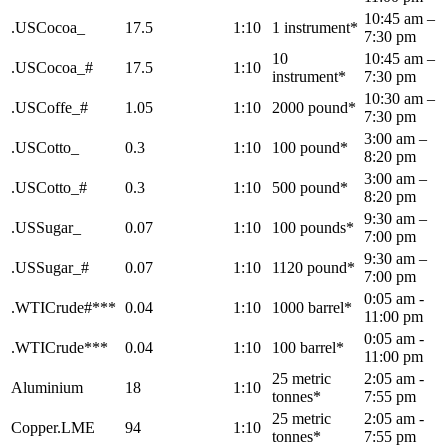
10:45 am –
.USCocoa_
17.5
1:10
1 instrument*
7:30 pm
10
10:45 am –
.USCocoa_#
17.5
1:10
instrument*
7:30 pm
10:30 am –
.USCoffe_#
1.05
1:10
2000 pound*
7:30 pm
3:00 am –
.USCotto_
0.3
1:10
100 pound*
8:20 pm
3:00 am –
.USCotto_#
0.3
1:10
500 pound*
8:20 pm
9:30 am –
.USSugar_
0.07
1:10
100 pounds*
7:00 pm
9:30 am –
.USSugar_#
0.07
1:10
1120 pound*
7:00 pm
0:05 am -
.WTICrude#***
0.04
1:10
1000 barrel*
11:00 pm
0:05 am -
.WTICrude***
0.04
1:10
100 barrel*
11:00 pm
25 metric
2:05 am -
Aluminium
18
1:10
tonnes*
7:55 pm
25 metric
2:05 am -
Copper.LME
94
1:10
tonnes*
7:55 pm