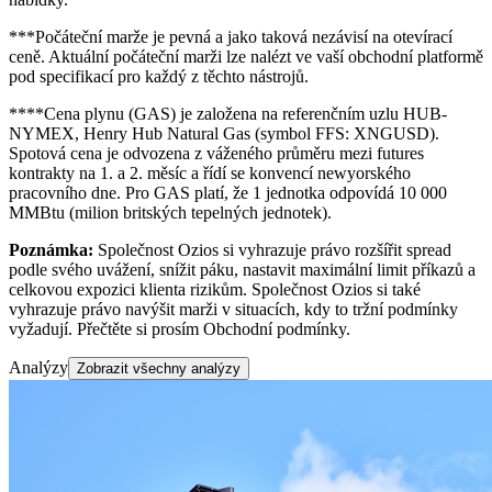
***Počáteční marže je pevná a jako taková nezávisí na otevírací
ceně. Aktuální počáteční marži lze nalézt ve vaší obchodní platformě
pod specifikací pro každý z těchto nástrojů.
****Cena plynu (GAS) je založena na referenčním uzlu HUB-
NYMEX, Henry Hub Natural Gas (symbol FFS: XNGUSD).
Spotová cena je odvozena z váženého průměru mezi futures
kontrakty na 1. a 2. měsíc a řídí se konvencí newyorského
pracovního dne. Pro GAS platí, že 1 jednotka odpovídá 10 000
MMBtu (milion britských tepelných jednotek).
Poznámka:
Společnost Ozios si vyhrazuje právo rozšířit spread
podle svého uvážení, snížit páku, nastavit maximální limit příkazů a
celkovou expozici klienta rizikům. Společnost Ozios si také
vyhrazuje právo navýšit marži v situacích, kdy to tržní podmínky
vyžadují. Přečtěte si prosím Obchodní podmínky.
Analýzy
Zobrazit všechny analýzy