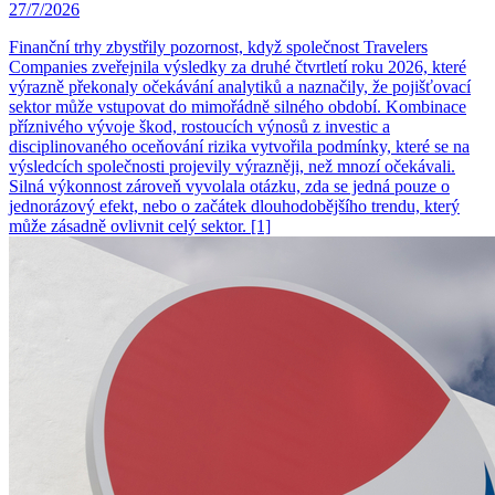
27/7/2026
Finanční trhy zbystřily pozornost, když společnost Travelers
Companies zveřejnila výsledky za druhé čtvrtletí roku 2026, které
výrazně překonaly očekávání analytiků a naznačily, že pojišťovací
sektor může vstupovat do mimořádně silného období. Kombinace
příznivého vývoje škod, rostoucích výnosů z investic a
disciplinovaného oceňování rizika vytvořila podmínky, které se na
výsledcích společnosti projevily výrazněji, než mnozí očekávali.
Silná výkonnost zároveň vyvolala otázku, zda se jedná pouze o
jednorázový efekt, nebo o začátek dlouhodobějšího trendu, který
může zásadně ovlivnit celý sektor. [1]