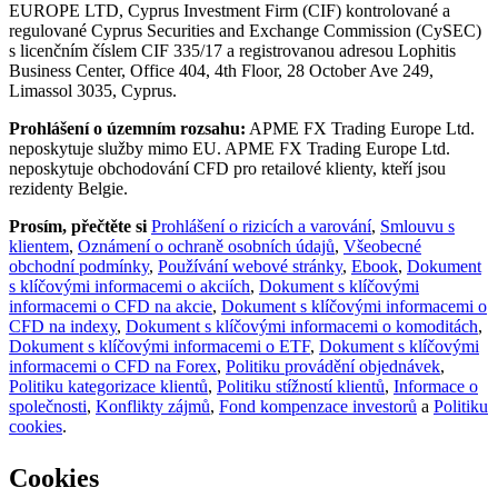
EUROPE LTD, Cyprus Investment Firm (CIF) kontrolované a
regulované Cyprus Securities and Exchange Commission (CySEC)
s licenčním číslem CIF 335/17 a registrovanou adresou Lophitis
Business Center, Office 404, 4th Floor, 28 October Ave 249,
Limassol 3035, Cyprus.
Prohlášení o územním rozsahu:
APME FX Trading Europe Ltd.
neposkytuje služby mimo EU. APME FX Trading Europe Ltd.
neposkytuje obchodování CFD pro retailové klienty, kteří jsou
rezidenty Belgie.
Prosím, přečtěte si
Prohlášení o rizicích a varování
,
Smlouvu s
klientem
,
Oznámení o ochraně osobních údajů
,
Všeobecné
obchodní podmínky
,
Používání webové stránky
,
Ebook
,
Dokument
s klíčovými informacemi o akciích
,
Dokument s klíčovými
informacemi o CFD na akcie
,
Dokument s klíčovými informacemi o
CFD na indexy
,
Dokument s klíčovými informacemi o komoditách
,
Dokument s klíčovými informacemi o ETF
,
Dokument s klíčovými
informacemi o CFD na Forex
,
Politiku provádění objednávek
,
Politiku kategorizace klientů
,
Politiku stížností klientů
,
Informace o
společnosti
,
Konflikty zájmů
,
Fond kompenzace investorů
a
Politiku
cookies
.
Cookies