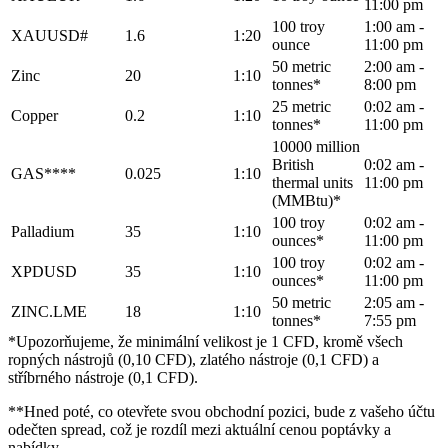
11:00 pm
100 troy
1:00 am -
XAUUSD#
1.6
1:20
ounce
11:00 pm
50 metric
2:00 am -
Zinc
20
1:10
tonnes*
8:00 pm
25 metric
0:02 am -
Copper
0.2
1:10
tonnes*
11:00 pm
10000 million
British
0:02 am -
GAS****
0.025
1:10
thermal units
11:00 pm
(MMBtu)*
100 troy
0:02 am -
Palladium
35
1:10
ounces*
11:00 pm
100 troy
0:02 am -
XPDUSD
35
1:10
ounces*
11:00 pm
50 metric
2:05 am -
ZINC.LME
18
1:10
tonnes*
7:55 pm
*Upozorňujeme, že minimální velikost je 1 CFD, kromě všech
ropných nástrojů (0,10 CFD), zlatého nástroje (0,1 CFD) a
stříbrného nástroje (0,1 CFD).
**Hned poté, co otevřete svou obchodní pozici, bude z vašeho účtu
odečten spread, což je rozdíl mezi aktuální cenou poptávky a
nabídky.