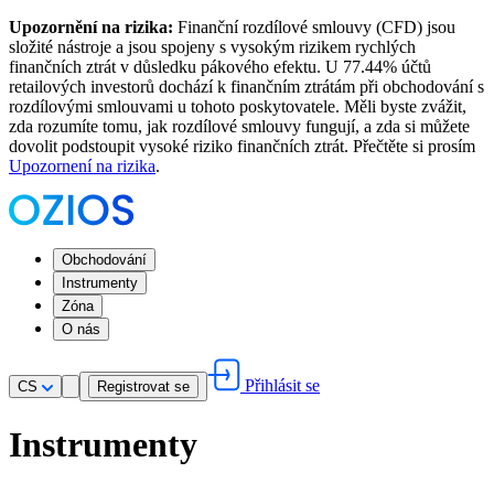
Upozornění na rizika:
Finanční rozdílové smlouvy (CFD) jsou
složité nástroje a jsou spojeny s vysokým rizikem rychlých
finančních ztrát v důsledku pákového efektu. U 77.44% účtů
retailových investorů dochází k finančním ztrátám při obchodování s
rozdílovými smlouvami u tohoto poskytovatele. Měli byste zvážit,
zda rozumíte tomu, jak rozdílové smlouvy fungují, a zda si můžete
dovolit podstoupit vysoké riziko finančních ztrát. Přečtěte si prosím
Upozornení na rizika
.
Obchodování
Instrumenty
Zóna
O nás
Přihlásit se
CS
Registrovat se
Instrumenty