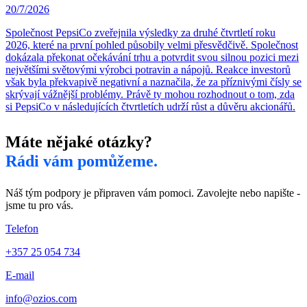
20/7/2026
Společnost PepsiCo zveřejnila výsledky za druhé čtvrtletí roku
2026, které na první pohled působily velmi přesvědčivě. Společnost
dokázala překonat očekávání trhu a potvrdit svou silnou pozici mezi
největšími světovými výrobci potravin a nápojů. Reakce investorů
však byla překvapivě negativní a naznačila, že za příznivými čísly se
skrývají vážnější problémy. Právě ty mohou rozhodnout o tom, zda
si PepsiCo v následujících čtvrtletích udrží růst a důvěru akcionářů.
Máte nějaké otázky?
Rádi vám pomůžeme.
Náš tým podpory je připraven vám pomoci. Zavolejte nebo napište -
jsme tu pro vás.
Telefon
+357 25 054 734
E-mail
info@ozios.com