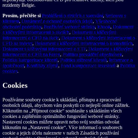
rezidenty Belgie.
Prosím, přečtěte si
Prohlášení o rizicích a varování
,
Smlouvu s
klientem
,
Oznámení o ochraně osobních údajů
,
Všeobecné
obchodní podmínky
,
Používání webové stránky
,
Ebook
,
Dokument
s klíčovými informacemi o akciích
,
Dokument s klíčovými
informacemi o CFD na akcie
,
Dokument s klíčovými informacemi o
CFD na indexy
,
Dokument s klíčovými informacemi o komoditách
,
Dokument s klíčovými informacemi o ETF
,
Dokument s klíčovými
informacemi o CFD na Forex
,
Politiku provádění objednávek
,
Politiku kategorizace klientů
,
Politiku stížností klientů
,
Informace o
společnosti
,
Konflikty zájmů
,
Fond kompenzace investorů
a
Politiku
cookies
.
Cookies
Používáme soubory cookie k ukládání, přístupu a zpracování
osobních údajů, abychom vám poskytli co nejlepší online zážitek.
Kliknutím na „Přijmout cookie“ souhlasíte s ukládáním všech
cookies a zajištěním optimálního fungování webové stránky.
Nastavení cookies můžete upravit nebo svůj souhlas odvolat
kliknutím na „Nastavení cookie“. Více informací o souborech
cookie a jejich účelu naleznete v našich Zásadách používání