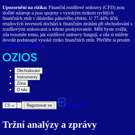
Upozornění na rizika:
Finanční rozdílové smlouvy (CFD) jsou
složité nástroje a jsou spojeny s vysokým rizikem rychlých
finančních ztrát v důsledku pákového efektu. U 77.44% účtů
retailových investorů dochází k finančním ztrátám při obchodování s
rozdílovými smlouvami u tohoto poskytovatele. Měli byste zvážit,
zda rozumíte tomu, jak rozdílové smlouvy fungují, a zda si můžete
dovolit podstoupit vysoké riziko finančních ztrát. Přečtěte si prosím
Upozornení na rizika
.
Obchodování
Instrumenty
Zóna
O nás
Přihlásit se
CS
Registrovat se
Tržní analýzy a zprávy