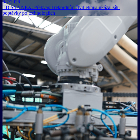
6/7/2026
TD SYNNEX: Překvapil rekordním čtvrtletím a ukázal sílu
poptávky po technologiích