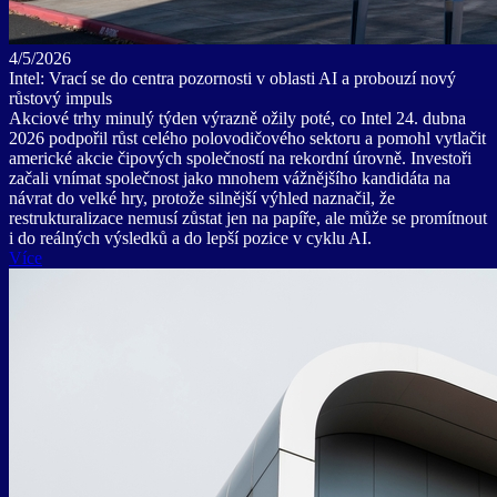
4/5/2026
Intel: Vrací se do centra pozornosti v oblasti AI a probouzí nový
růstový impuls
Akciové trhy minulý týden výrazně ožily poté, co Intel 24. dubna
2026 podpořil růst celého polovodičového sektoru a pomohl vytlačit
americké akcie čipových společností na rekordní úrovně. Investoři
začali vnímat společnost jako mnohem vážnějšího kandidáta na
návrat do velké hry, protože silnější výhled naznačil, že
restrukturalizace nemusí zůstat jen na papíře, ale může se promítnout
i do reálných výsledků a do lepší pozice v cyklu AI.
Více