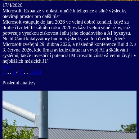
17/4/2026
Microsoft: Expanze v oblasti umělé inteligence a silné výsledky
otevírají prostor pro další růst
Microsoft vstupuje do jara 2026 ve velmi dobré kondici, když za
druhé čtvrtletí fiskálního roku 2026 vykázal velmi silné tržby, což
potvrzuje vysokou ziskovost i sílu jeho cloudového a AI byznysu.
Nejbližšími katalyzátory budou výsledky za třetí čtvrtletí, které
Microsoft zveřejní 29. dubna 2026, a následně konference Build 2. a
3. června 2026, kde firma avizuje důraz na vývoj AI a škálování
systémů, takže investiční potenciál Microsoftu zůstává velmi živý i v
nejbližších měsících.[1]
Více
1
…
3
4
5
…
19
20
Poslední analýzy