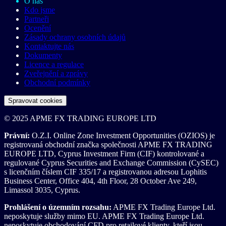
O nás
Kdo jsme
Partneři
Ocenění
Zásady ochrany osobních údajů
Kontaktujte nás
Dokumenty
Licence a regulace
Zveřejnění a zprávy
Obchodní podmínky
Spravovat cookies
© 2025 APME FX TRADING EUROPE LTD
Právní:
O.Z.I. Online Zone Investment Opportunities (OZIOS) je
registrovaná obchodní značka společnosti APME FX TRADING
EUROPE LTD, Cyprus Investment Firm (CIF) kontrolované a
regulované Cyprus Securities and Exchange Commission (CySEC)
s licenčním číslem CIF 335/17 a registrovanou adresou Lophitis
Business Center, Office 404, 4th Floor, 28 October Ave 249,
Limassol 3035, Cyprus.
Prohlášení o územním rozsahu:
APME FX Trading Europe Ltd.
neposkytuje služby mimo EU. APME FX Trading Europe Ltd.
neposkytuje obchodování CFD pro retailové klienty, kteří jsou