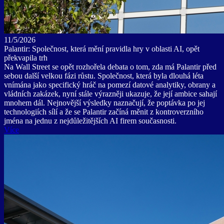
11/5/2026
Palantir: Společnost, která mění pravidla hry v oblasti AI, opět
překvapila trh
Na Wall Street se opět rozhořela debata o tom, zda má Palantir před
sebou další velkou fázi růstu. Společnost, která byla dlouhá léta
vnímána jako specifický hráč na pomezí datové analytiky, obrany a
vládních zakázek, nyní stále výrazněji ukazuje, že její ambice sahají
mnohem dál. Nejnovější výsledky naznačují, že poptávka po jej
technologiích sílí a že se Palantir začíná měnit z kontroverzního
jména na jednu z nejdůležitějších AI firem současnosti.
Více