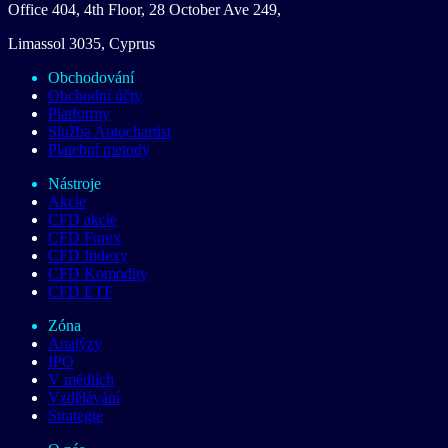
Office 404, 4th Floor, 28 October Ave 249,
Limassol 3035, Cyprus
Obchodování
Obchodní účty
Platformy
Služba Autochartist
Platební metody
Nástroje
Akcie
CFD akcie
CFD Forex
CFD Indexy
CFD Komodity
CFD ETF
Zóna
Analýzy
IPO
V médiích
Vzdělávání
Strategie