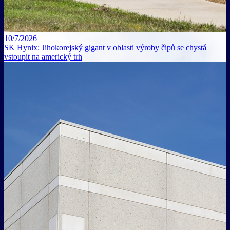
10/7/2026
SK Hynix: Jihokorejský gigant v oblasti výroby čipů se chystá
vstoupit na americký trh