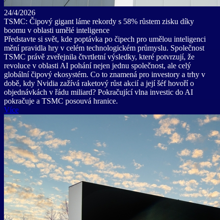
24/4/2026
TSMC: Čipový gigant láme rekordy s 58% růstem zisku díky
boomu v oblasti umělé inteligence
Představte si svět, kde poptávka po čipech pro umělou inteligenci
mění pravidla hry v celém technologickém průmyslu. Společnost
TSMC právě zveřejnila čtvrtletní výsledky, které potvrzují, že
revoluce v oblasti AI pohání nejen jednu společnost, ale celý
globální čipový ekosystém. Co to znamená pro investory a trhy v
době, kdy Nvidia zažívá raketový růst akcií a její šéf hovoří o
objednávkách v řádu miliard? Pokračující vlna investic do AI
pokračuje a TSMC posouvá hranice.
Více