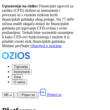
Upozorenje na rizike:
Financijski ugovori za
razliku (CFD) složeni su instrumenti i
povezani su s visokim rizikom brzih
financijskih gubitaka zbog poluge. Na 77.44%
računa malih ulagača dolazi do financijskih
gubitaka pri trgovanju CFD-ovima s ovim
pružateljem. Trebali biste razmotriti razumijete
li kako CFD-ovi funkcioniraju i možete li si
priuštiti visoki rizik financijskih gubitaka.
Molimo pročitajte
Obavijest o rizicima
.
Trgovanje
Instrumenti
Zona
O nama
Prijavi se
HR
Prijavi se