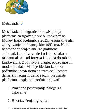
MetaTrader
5
MetaTrader 5, nagrađen kao „Najbolja
platforma za trgovanje s više imovine“ na
Money Expo Kolumbija 2025, vrhunski je alat
za trgovanje na financijskim tržištima. Nudi
napredne značajke analize grafikona,
automatizirano trgovanje i pristup širokom
rasponu alata – od forex-a i dionica do roba i
kriptovaluta. Zbog svoje brzine, pouzdanosti i
modernih alata, MT5 je idealan izbor za
početnike i profesionalne trgovce. Otvorite
danas živ račun ili demo račun, preuzmite
platformu besplatno i počnite trgovati!
Praktično postavljanje naloga za
trgovanje
Brza izvršenja trgovina
Ekonomski kalendar i vijesti s tržišta