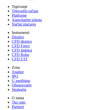
Trgovanje
Trgovački računi
Platforme
Autochartist usluga
Načini plaćanja
Instrumenti
Dionice
CFD dionice
CFD Forex
CFD Indeksi
CFD Roba
CFD ETF
Zona
Analize
IPO
U medijima
Obrazovanje
Strategija
O nama
Tko smo
Partneri