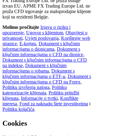
FX Trading Europe Ltd. ne pruža usluge
izvan EU. APME FX Trading Europe Ltd. ne
pruža CFD trgovanje za maloprodajne klijente
koji su rezidenti Belgije.
Molimo pročitajte
Izjavu o riziku i
upozorenje
,
Ugovor s klijentom
,
Obavijest o
privatnosti
,
Uvjeti poslovanja
,
Korištenje web
stranice
,
E-knjigu
,
Dokument s ključnim
informacijama o dionicama
,
Dokument s
ključnim informacijama o CFD na dionice
,
Dokument s ključnim informacijama o CFD
na indekse
,
Dokument s ključnim
informacijama o robama
,
Dokument s
ključnim informacijama o ETF-u
,
Dokument s
ključnim informacijama o CFD na Forex
,
Politiku izvršenja naloga
,
Politiku
kategorizacije klijenata
,
Politiku pritužbi
klijenata
,
Informacije o tvrtki
,
Konflikte
interesa
,
Fond za naknadu štete investitorima
i
Politiku kolačića
.
Cookies