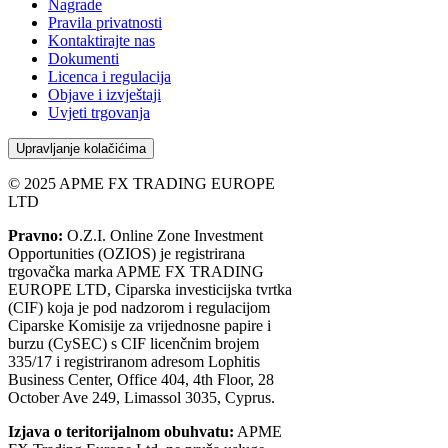
Nagrade
Pravila privatnosti
Kontaktirajte nas
Dokumenti
Licenca i regulacija
Objave i izvještaji
Uvjeti trgovanja
Upravljanje kolačićima
© 2025 APME FX TRADING EUROPE
LTD
Pravno:
O.Z.I. Online Zone Investment
Opportunities (OZIOS) je registrirana
trgovačka marka APME FX TRADING
EUROPE LTD, Ciparska investicijska tvrtka
(CIF) koja je pod nadzorom i regulacijom
Ciparske Komisije za vrijednosne papire i
burzu (CySEC) s CIF licenčnim brojem
335/17 i registriranom adresom Lophitis
Business Center, Office 404, 4th Floor, 28
October Ave 249, Limassol 3035, Cyprus.
Izjava o teritorijalnom obuhvatu:
APME